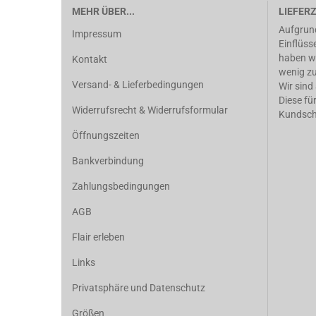
MEHR ÜBER...
LIEFERZ
Aufgrun
Impressum
Einflüsse
haben wi
Kontakt
wenig zu
Versand- & Lieferbedingungen
Wir sind
Diese fü
Widerrufsrecht & Widerrufsformular
Kundscha
Öffnungszeiten
Bankverbindung
Zahlungsbedingungen
AGB
Flair erleben
Links
Privatsphäre und Datenschutz
Größen