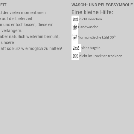
EIT
WASCH- UND PFLEGESYMBOLE
Eine kleine Hilfe:
d der vielen momentanen
 auf die Lieferzeit
nicht waschen
r uns entschlossen, Diese ein
Handwäsche
 verlängern.
 aber natürlich weiterhin bemüht,
°
Normalwäsche kühl 30
r unsere
nicht bügeln
ft so kurz wie möglich zu halten!
nicht im Trockner trocknen