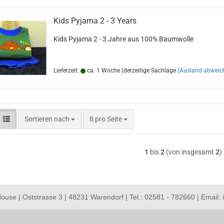
Kids Py­ja­ma 2 - 3 Years
Kids Py­ja­ma 2 - 3 Jahre aus 100% Baum­wol­le
Lieferzeit:
ca. 1 Woche (derzeitige Sachlage
(Ausland abweic
Sortieren nach
pro Seite
Sortieren nach
8 pro Seite
1
bis
2
(von insgesamt
2
)
use | Oststrasse 3 | 48231 Warendorf | Tel.: 02581 - 782660 | Email: