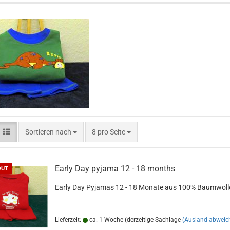
Sortieren nach
pro Seite
Sortieren nach
8 pro Seite
Early Day py­ja­ma 12 - 18 months
OUT
Early Day Py­ja­mas 12 - 18 Mo­na­te aus 100% Baum­wol­l
Lieferzeit:
ca. 1 Woche (derzeitige Sachlage
(Ausland abweic