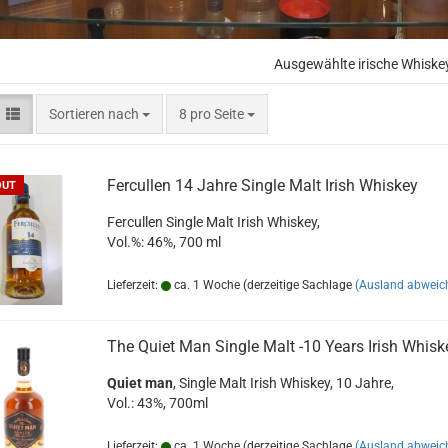
Ausgewählte irische Whiskey
Sortieren nach
pro Seite
Sortieren nach
8 pro Seite
Fer­cul­len 14 Jahre Sin­gle Malt Irish Whis­key
OUT
Fer­cul­len Sin­gle Malt Irish Whis­key,
Vol.%: 46%, 700 ml
Lieferzeit:
ca. 1 Woche (derzeitige Sachlage
(Ausland abweic
The Quiet Man Sin­gle Malt -10 Years Irish Whis­k
Quiet man
, Sin­gle Malt Irish Whis­key, 10 Jahre,
Vol.: 43%, 700ml
Lieferzeit:
ca. 1 Woche (derzeitige Sachlage
(Ausland abweic