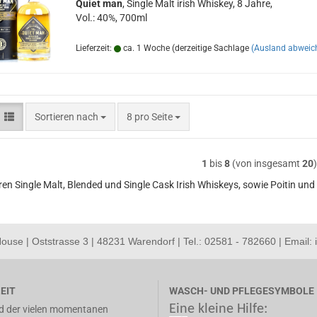
Quiet man
, Sin­gle Malt irish Whis­key, 8 Jahre,
Vol.: 40%, 700ml
Lieferzeit:
ca. 1 Woche (derzeitige Sachlage
(Ausland abweic
Sortieren nach
pro Seite
Sortieren nach
8 pro Seite
1
bis
8
(von insgesamt
20
)
ren Single Malt, Blended und Single Cask Irish Whiskeys, sowie Poitin und
use | Oststrasse 3 | 48231 Warendorf | Tel.: 02581 - 782660 | Email:
EIT
WASCH- UND PFLEGESYMBOLE
Eine kleine Hilfe:
d der vielen momentanen