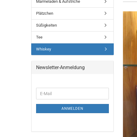
Marmeladen & Aufstriche
Plätzchen
Süßigkeiten
Tee
Whiskey
Newsletter-Anmeldung
WEITER
E-
ZUR
Mail
NEWSLETTER-
ANMELDUNG
ANMELDEN