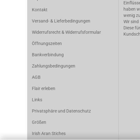
Einflüsse
haben wi
Kontakt
wenig zu
Versand- & Lieferbedingungen
Wir sind
Diese fü
Widerrufsrecht & Widerrufsformular
Kundscha
Öffnungszeiten
Bankverbindung
Zahlungsbedingungen
AGB
Flair erleben
Links
Privatsphäre und Datenschutz
Größen
Irish Aran Stiches