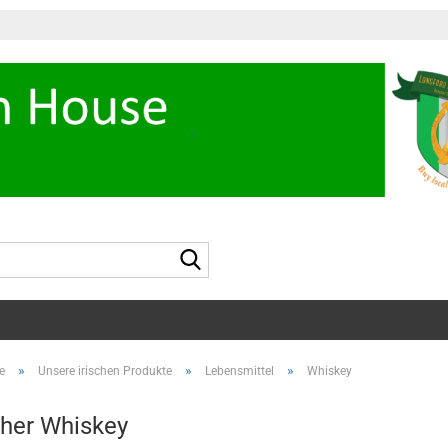
Suche...
»
»
»
e
Unsere irischen Produkte
Lebensmittel
Whiskey
cher Whiskey