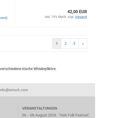
42,00 EUR
inkl. 19% MwSt. zzgl.
Versand
hend)
1
2
3
»
 verschiedene irische Whiskeyliköre.
 info@eirisch.com
VERANSTALTUNGEN
06. - 08.August 2026 "Irish Folk Festival",