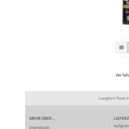
Wir füh
Longford Town Ho
MEHR ÜBER...
LIEFERZ
Aufgrun
Impressum