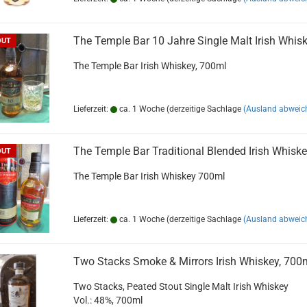
The Temp­le Bar 10 Jahre Sin­gle Malt Irish Whis­
OUT
The Temp­le Bar Irish Whis­key, 700ml
Lieferzeit:
ca. 1 Woche (derzeitige Sachlage
(Ausland abweic
The Temp­le Bar Tra­di­tio­nal Blen­ded Irish Whis­k
OUT
The Temp­le Bar Irish Whis­key 700ml
Lieferzeit:
ca. 1 Woche (derzeitige Sachlage
(Ausland abweic
Two Stacks Smoke & Mir­rors Irish Whis­key, 700
Two Stacks, Pea­ted Stout Sin­gle Malt Irish Whis­key
Vol.: 48%, 700ml