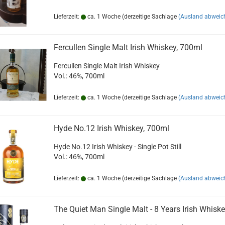
Lieferzeit:
ca. 1 Woche (derzeitige Sachlage
(Ausland abweic
Fer­cul­len Sin­gle Malt Irish Whis­key, 700ml
Fer­cul­len Sin­gle Malt Irish Whis­key
Vol.: 46%, 700ml
Lieferzeit:
ca. 1 Woche (derzeitige Sachlage
(Ausland abweic
Hyde No.12 Irish Whis­key, 700ml
Hyde No.12 Irish Whis­key - Sin­gle Pot Still
Vol.: 46%, 700ml
Lieferzeit:
ca. 1 Woche (derzeitige Sachlage
(Ausland abweic
The Quiet Man Sin­gle Malt - 8 Years Irish Whis­k