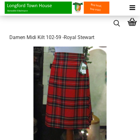
Damen Midi Kilt 102-​59 -​Royal Ste­wart