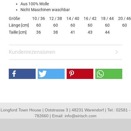
Aus 100% Wolle
Nicht Maschinen waschbar
Größe
10 / 36
12 / 38
14 / 40
16 / 42
18 / 44
20 / 46
Länge [cm]
60
60
60
60
60
60
Taille [cm]
36
38
41
43
44
Kundenrezensionen
Longford Town House | Oststrasse 3 | 48231 Warendorf | Tel.: 02581 -
782660 | Email: info@eirisch.com